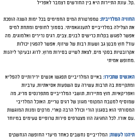
קל. עונת התיירות היא בין החודשים דצמבר לאפריל.
החוויה המלדיבית:
טמפרטורת המים החמימים בכל ימות השנה הופכת
את הצלילה במלדיביים לתענוגאמיתי. בסמוך לחופים ומתחת למים
אפשר לפגוש בקלות כרישים לבנים, צבים, דגים נדירים ואלמוגים. מה
עוד? חוץ מבטן גב ושעות רבות של שיזוף, אפשר להפגין יכולות
אקרובטיות בסקי מים, לצאת לשייט בסירות מרוץ, לדוג ובעיקר ליהנות
מחופש אמיתי.
האנשים שתכירו:
באיים המלדיביים תפגשו אנשים ידידותיים להפליא
ומתקיימת בה תרבות עשירה עם השפעות אסיאתיות, ערביות
ואפריקאיות. חוץ מתיירות, תושבי המלדיביים מתפרנסים מדיג, מה
שמוסיף למטבח המקומי מגוון של דגים טריים. האוכל המלדיבי
המסורתי הוא בסגנון הודי וכולל הרבה קארי, מרקים ומנות המוגשות
עם אורז. לכל החגיגה הזו מצטרפים פירות טרופיים טעימים במיוחד.
תיהנו לעשות:
המלדיביים נחשבים כאחד מיעדי החופשה הנחשקים