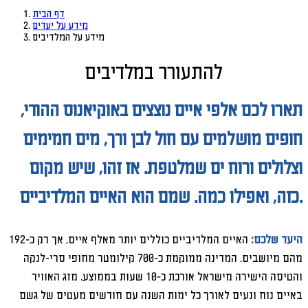
דף הבית
מידע על יעדים
מידע על המלדיבים
להתעורר במלדיבים
תארו לכם אלפי איים נוצצים באוקיאנוס ההודי,
חופים מושלמים עם חול לבן ורך, מים חמימים
וצלולים ורוח ים שמלטפת. אז זהו, שיש מקום
כזה, ואפילו כמה. שמם הוא האיים המלדיביים.
היעד שלכם:
האיים המלדיביים כוללים יותר מאלף איים, אך רק כ-192
מהם מיושבים. המדינה ממוקמת כ-700 קילומטר מחופי סרי-לנקה
והטיסה הישירה מישראל אורכת כ-10 שעות בממוצע. מזג האוויר
באיים נוח ונעים לאורך כל ימות השנה עם חודשים מעטים של גשם