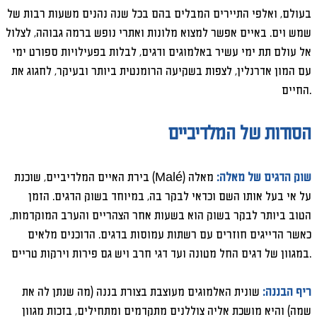
בעולם, ואלפי התיירים המבלים בהם בכל שנה נהנים משעות רבות של
שמש וים. באיים אפשר למצוא מלונות ואתרי נופש ברמה גבוהה, לצלול
אל עולם תת ימי עשיר באלמוגים ודגים, לבלות בפעילויות ספורט ימי
עם המון אדרנלין, לצפות בשקיעה הרומנטית ביותר ובעיקר, לחגוג את
החיים.
הסודות של המלדיביים
שוק הדגים של מאלה:
מאלה (
Malé
) בירת האיים המלדיביים, שוכנת
על אי בעל אותו השם וכדאי לבקר בה, במיוחד בשוק הדגים. הזמן
הטוב ביותר לבקר בשוק הוא בשעות אחר הצהריים והערב המוקדמות,
כאשר הדייגים חוזרים עם רשתות עמוסות בדגים. הדוכנים מלאים
במגוון של דגים החל מטונה ועד דגי חרב ויש גם פירות וירקות טריים.
ריף הבננה:
שונית האלמוגים מעוצבת בצורת בננה (מה שנתן לה את
שמה) והיא מושכת אליה צוללנים מתקדמים ומתחילים, בזכות מגוון