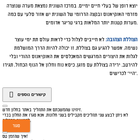
יוצא דופן של בעלי חיים ימיים. במרכז השונית נמצאת מערה שנוצרה
מזרמי האוקיאנוס ובקצה הדרומי של השונית יש אזור סלעי עם כמה
מערות קטנות יותר המלאות בדגי טריגר אדומים.
הצוללת הצהובה:
לא חייבים לצלול כדי לראות עולם תת ימי עוצר
נשימה, אפשר להגיע גם בצוללת. זו יכולה להיות הדרך המושלמת
לגלות את היצורים המרגשים המאכלסים את האוקיאנוס ההודי ובלי
להירטב. ירידה בצוללת עם מזגן, כיסא נוח וחלון אל הנוף הכחול, תגידו
"היי" לכרישים.
קישורים נוספים
זיהינו שהמשכתם את התהליך באתר בחלון חדש.
לא ניתן לבצע שני תהליכים מקבילים בשני חלונות. אנא סגרו את החלון בכדי
להמשיך בתהליך.
סגור
איך שהזמן טס!