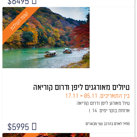
$
6495
!
ע
ו
נ
ת
ה
ש
ל
כ
ת
טיולים מאורגנים ליפן ודרום קוריאה
בין התאריכים,
05.11
-
17.11
טיול מאורגן ליפן ודרום קוריאה
ארוחת בוקר
14 ימים
מחיר לאדם בהרכב
שני מבוגרים
$
5995