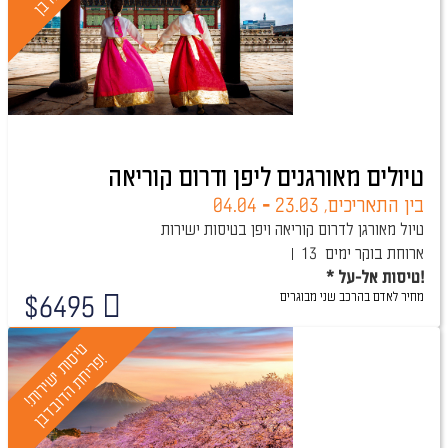
טיולים מאורגנים ליפן ודרום קוריאה
בין התאריכים,
23.03
-
04.04
טיול מאורגן לדרום קוריאה ויפן בטיסות ישירות
ארוחת בוקר
13 ימים
* טיסות אל-על!
מחיר לאדם בהרכב
שני מבוגרים
$
6495
טיול מובטח
ט
י
ו
ת
י
ש
י
ר
ו
ת
!
ר
י
ח
ת
ה
ד
ו
ב
ד
ב
ן
ס
!
פ