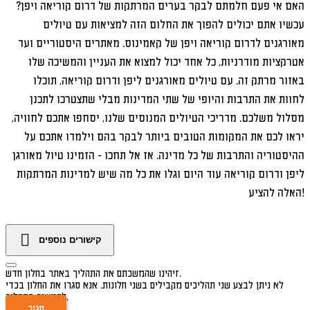
האם אי פעם חלמתם לבקר בערים המרתקות של דרום קוריאה ויפן?
עכשיו אתם יכולים להפוך את החלום הזה למציאות עם טיולים
מאורגנים לדרום קוריאה ויפן של קאמינוס. מאתרים היסטוריים ועד
אטרקציות מודרניות, כל אחד יכול למצוא את העניין והמשיכה שלו
באזור מרתק זה. עם טיולים מאורגנים ליפן ודרום קוריאה, תוכלו
לחוות את התרבות והיופי של שתי המדינות מבלי שתצטרכו לתכנן
מסלול משלכם. מדריכי הטיולים המנוסים שלנו, יסחפו אתכם לחוויה,
יראו לכם את המקומות הטובים ביותר לבקר בהם וילמדו אתכם על
ההיסטוריה והתרבות של כל מדינה. אז אל תחכו - הזמינו טיול מאורגן
ליפן ודרום קוריאה עוד היום וגלו את כל מה שיש למדינות המרתקות
האלה להציע!
קישורים נוספים
זיהינו שהמשכתם את התהליך באתר בחלון חדש.
לא ניתן לבצע שני תהליכים מקבילים בשני חלונות. אנא סגרו את החלון בכדי
להמשיך בתהליך.
סגור