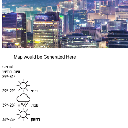
Map would be Generated Here
seoul
היום, חמישי
29°-31°
שישי
29°-39°
שבת
28°-39°
ראשון
23°-36°