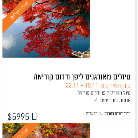
!
ע
ו
נ
ת
ה
ש
ל
כ
ת
טיולים מאורגנים ליפן ודרום קוריאה
בין התאריכים,
10.11
-
22.11
טיול מאורגן ליפן ודרום קוריאה
ארוחת בוקר
14 ימים
מחיר לאדם בהרכב
שני מבוגרים
$
5995
!
ע
ו
נ
ת
ה
ש
ל
כ
ת