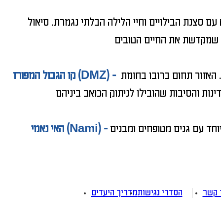
סצנת הבילויים וחיי הלילה הבלתי נגמרת. סיאול
קו הגבול בין דרום קוריאה למדינה הצפונית והמסוגרת הוא הרבה יותר משטח אדמה אלא מסמל מעבר בין תפיסות עולם. האזור תחום ברובו בחומת
קו הגבול המפורז (DMZ) -
האי הוא אחת מהאטרקציות המובילות של דרום קוריאה, ומבקרים בו למעלה מ-3 מיליון תיירים מדי שנה. זהו אי ירוק במיוחד עם גנים מטופחים ומבנים
האי נאמי (Nami) -
 קשר
הסדרי נגישות
מדריך היעדים