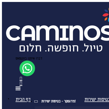
דברו איתנו בווטסאפ
דף הבית
מדגסקר - בטיסות ישירות!