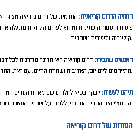
החוויה הדרום קוריאנית:
התדמית של דרום קוריאה מציגה או
פיסות היסטוריה עתיקות ומחוץ לערים הגדולות מתגלה אזו
קולינריה וסיפורים מיוחדים.
האנשים שתכירו:
דרום קוריאה היא מדינה מודרנית לכל דב
מתייחסים ליום יום, האדיבות ושמחת החיים. עם זאת, התרבות המקומית מושפעת ממסורות רבות במזרח הרחוק, כמו מחוות של כבוד למבוגרים והקפדה על לוחות הזמנים.
תיהנו לעשות:
לבקר בסיאול ולהתרשם מאחת הערים המדהימו
הקימצ'י ואת הסושי המקומי, ללמוד על שורשי המאבק שחצה את האומה הקוריאנית, לצאת את המרחבים הכפריים ולגלות עוד פינות חמד ויופי.
הסודות של דרום קוריאה