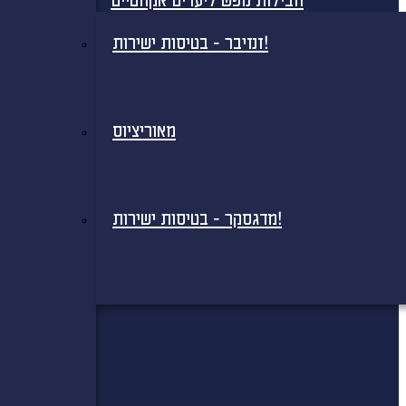
חבילות נופש ליעדים אקזוטיים
זנזיבר - בטיסות ישירות!
מאוריציוס
מדגסקר - בטיסות ישירות!