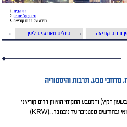
דף הבית
מידע על יעדים
מידע על דרום קוריאה
ן ודרום קוריאה
טיולים מאורגנים ליפן
ום קוריאה ממוקמת במזרח אסיה ומהמדינות המפותחות בעולם. הפרש השעות הוא 7 שעות מישראל (6 בשעון הקיץ) והמטבע המקומי הוא וון דרום קוריאני
(KRW). משך הטיסה הממוצע עם חניית ביניים אורך כ-14 שעות. הזמן הטוב ביותר לבקר בדרום קוריאה הוא בחודשים מרץ עד מאי ובחודשים ספטמבר עד נובמבר.