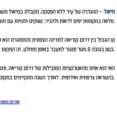
סיאול
– ההגדרה של עיר ללא הפסקה, מקבלת בסיאול משמעו
מלאה במקומות יפים לראות ולהכיר, שווקים וחנויות עם מוצרים שקשה להשיג במקומות אחרים, ובעיקר אווירה תזזיתית שמקדשת את החיים הטובים.
בטון בגובה 8 מטר וסגור למעבר באופן מוחלט. זה המקום הטוב ביותר לחוות ולהבין את ההיסטוריה של הסכסוך בין המדינות והסיבות שהובילו לניתוק הכואב ביניהם.
בהשראה צרפתית ואירופית. לאורך השנה מתקיימים במקום פסטיבלים רבים של טבע ותרבות.
אודות קאמי