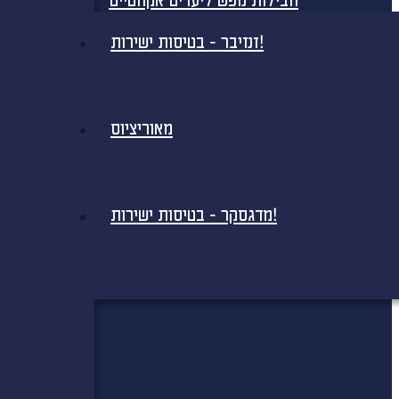
חבילות נופש ליעדים אקזוטיים
זנזיבר - בטיסות ישירות!
מאוריציוס
מדגסקר - בטיסות ישירות!