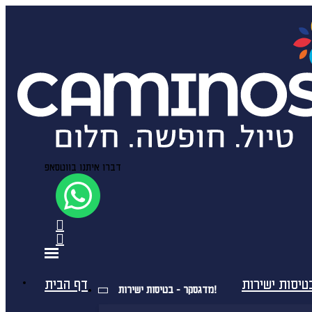
דברו איתנו בווטסאפ
דף הבית
מדגסקר - בטיסות ישירות!