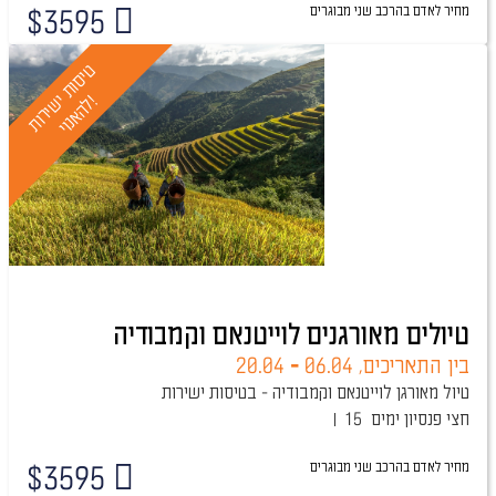
מחיר לאדם בהרכב
שני מבוגרים
$
3595
ט
י
ס
ו
ת
י
ר
ו
ת
ה
א
נ
ו
י
י
!
ש
ל
טיולים מאורגנים לוייטנאם וקמבודיה
בין התאריכים,
06.04
-
20.04
טיול מאורגן לוייטנאם וקמבודיה - בטיסות ישירות
חצי פנסיון
15 ימים
מחיר לאדם בהרכב
שני מבוגרים
$
3595
טיול מובטח