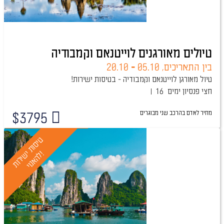
טיולים מאורגנים לוייטנאם וקמבודיה
בין התאריכים,
05.10
-
20.10
טיול מאורגן לוייטנאם וקמבודיה - בטיסות ישירות!
חצי פנסיון
16 ימים
מחיר לאדם בהרכב
שני מבוגרים
$
3795
טיול מובטח
ט
י
ס
ו
ת
י
ר
ו
ת
ה
א
נ
ו
י
י
!
ש
ל