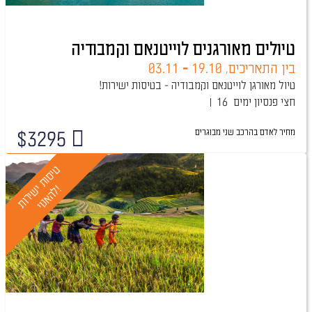
טיולים מאורגנים לוייטנאם וקמבודיה
בין התאריכים,
19.10
-
03.11
טיול מאורגן לוייטנאם וקמבודיה - בטיסות ישירות!
חצי פנסיון
16 ימים
מחיר לאדם בהרכב
שני מבוגרים
$
3295
טיול מובטח
ט
י
ס
ו
ת
י
ר
ו
ת
ה
א
נ
ו
י
י
!
ש
ל