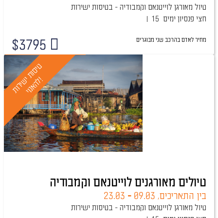
טיול מאורגן לוייטנאם וקמבודיה - בטיסות ישירות
חצי פנסיון
15 ימים
מחיר לאדם בהרכב
שני מבוגרים
$
3795
טיול מובטח
ט
י
ס
ו
ת
י
ר
ו
ת
ה
א
נ
ו
י
י
!
ש
ל
טיולים מאורגנים לוייטנאם וקמבודיה
בין התאריכים,
09.03
-
23.03
טיול מאורגן לוייטנאם וקמבודיה - בטיסות ישירות