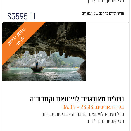
חצי פנסיון
15 ימים
מחיר לאדם בהרכב
שני מבוגרים
$
3595
ט
י
ס
ו
ת
י
ר
ו
ת
ה
א
נ
ו
י
י
!
ש
ל
טיולים מאורגנים לוייטנאם וקמבודיה
בין התאריכים,
23.03
-
06.04
טיול מאורגן לוייטנאם וקמבודיה - בטיסות ישירות
חצי פנסיון
15 ימים