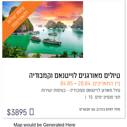
ט
י
ס
י
ש
י
ר
ו
ת
ה
א
נ
ו
י
!
פ
ס
ח
ו
!
ת
ל
טיולים מאורגנים לוייטנאם וקמבודיה
בין התאריכים,
20.04
-
04.05
טיול מאורגן לוייטנאם וקמבודיה - בטיסות ישירות
חצי פנסיון
15 ימים
מחיר לאדם בהרכב
שני מבוגרים
$
3895
Map would be Generated Here