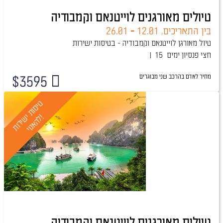
טיולים מאורגנים לוייטנאם וקמבודיה
בין התאריכים,
12.01
-
26.01
טיול מאורגן לוייטנאם וקמבודיה - בטיסות ישירות
חצי פנסיון
15 ימים
מחיר לאדם בהרכב
שני מבוגרים
$
3595
ט
י
ס
ו
ת
י
ר
ו
ת
ה
א
נ
ו
י
י
!
ש
ל
טיולים מאורגנים לוייטנאם וקמבודיה