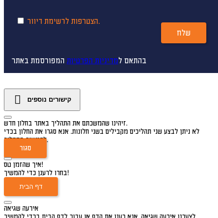
הצטרפות לרשימת דיוור.
שלח
בהתאם ל
מדיניות הפרטיות
המפורסמת באתר
קישורים נוספים
זיהינו שהמשכתם את התהליך באתר בחלון חדש.
לא ניתן לבצע שני תהליכים מקבילים בשני חלונות. אנא סגרו את החלון בכדי
להמשיך בתהליך.
סגור
איך שהזמן טס!
בחרו לרענן כדי להמשיך!
דף הבית
אירעה שגיאה
לצערנו אירעה שגיאה, אנא רענן את הדף או עבור לדף הבית בכדי להמשיך