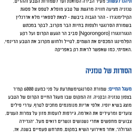
תיהנו לעשות:
מעיר הבירה הסואנת ועד לשמורות הטבע וההרים,
טנזניה מציעה חוויה מרגשת של טבע מופלא. לטפס אל פסגת
הקילימנג'רו - ההר הגבוה ביבשת - לצאת לספארי מלא אדרנלין
בשמורת הסרנגטי ולצפות בחיות הבר מקרוב, לבקר במכתש
הנגורונגורו (
Ngorongoro
) סביב הר הגעש הקדום ועל רקע
הפלמינגו המכסים את השמים, לטייל ולחוש מקרוב את הטבע הדינמי,
האמיתי, כמו שאפשר לראות רק באפריקה.
הסודות של טנזניה
מעגל החיים:
שמורת הסרנגטימשתרעת על פני כמעט 6000 קמ"ר
בצפון טנזניה ובקניה. זה המקום שבו מעגל החיים הקדום של הטבע
מוצג בשיא יופיו. אלפי אריות מנומנמים מחכים לטרף, עדרי פילים
צועדים ומרעידים את האדמה, ג'ירפות לועסות מזון על צמרות העצים,
צבועים מחפשים אחרי נשנושים ונשרים דואים מעל. "הנדידה
הגדולה", אחר מאירועי השיא במקום, מתרחש פעמיים בשנה. אז,