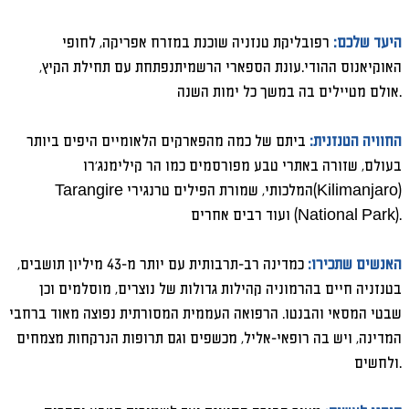
היעד שלכם:
רפובליקת טנזניה שוכנת במזרח אפריקה, לחופי
האוקיאנוס ההודי.עונת הספארי הרשמיתנפתחת עם תחילת הקיץ,
אולם מטיילים בה במשך כל ימות השנה.
החוויה הטנזנית:
ביתם של כמה מהפארקים הלאומיים היפים ביותר
בעולם, שזורה באתרי טבע מפורסמים כמו הר קילימנג'רו
(Kilimanjaro)
המלכותי, שמורת הפילים טרנגירי
Tarangire
) ועוד רבים אחרים.
National Park)
האנשים שתכירו:
כמדינה רב-תרבותית עם יותר מ-43 מיליון תושבים,
בטנזניה חיים בהרמוניה קהילות גדולות של נוצרים, מוסלמים וכן
שבטי המסאי והבנטו. הרפואה העממית המסורתית נפוצה מאוד ברחבי
המדינה, ויש בה רופאי-אליל, מכשפים וגם תרופות הנרקחות מצמחים
ולחשים.