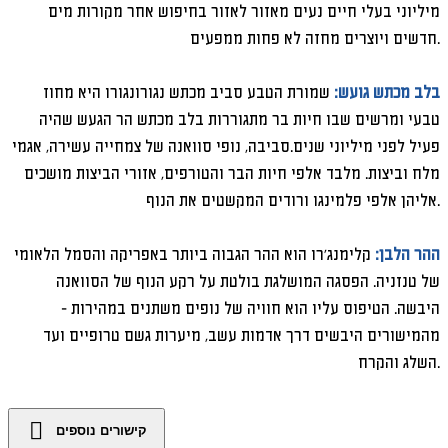
מיליוני בעלי חיים נעים מאזור לאזור בחיפוש אחר מקורות מים
חדשים ויוצרים מחזה לא פחות ממפעים.
בלב מכתש גועש:
שמורת הטבע סביב מכתש נגורונגורו היא מחוז
טבעי ומרשים שבו חיות בר מתגוררות בלב מכתש הר הגעש שהיה
פעיל לפני מיליוני שנים.סביבה, נופי סוואנה של צמחייה עשירה, אגמי
מלח וביצות. מלבד אלפי חיות הבר והטורפים, אזורי הביצות מושכים
אליהן אלפי פלמינגו ורודים המקשטים את הנוף.
ההר הלבן:
קלימנג'רו הוא ההר הגבוה ביותר באפריקה והסמל הלאומי
של טנזניה. הפסגה המושלגת בולטת על רקע הנוף של הסוואנה
היבשה. הטיפוס עליו הוא חוויה של נופים משתנים במהירות -
מהמישורים היבשים דרך אדמות עשב, מיערות גשם טרופיים ועד
השלג והקרח.
קישורים נוספים