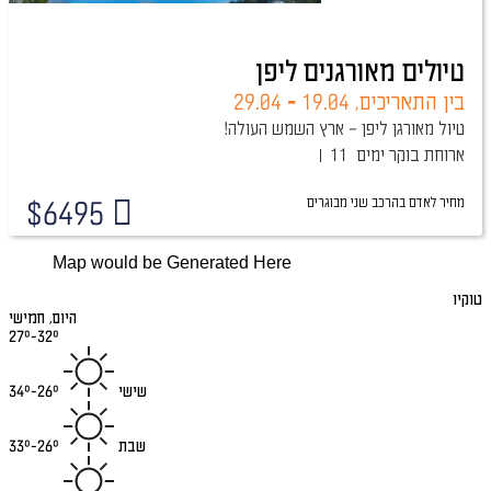
טיולים מאורגנים ליפן
בין התאריכים,
19.04
-
29.04
טיול מאורגן ליפן – ארץ השמש העולה!
ארוחת בוקר
11 ימים
מחיר לאדם בהרכב
שני מבוגרים
$
6495
Map would be Generated Here
טוקיו
היום, חמישי
27°-32°
שישי
26°-34°
שבת
26°-33°