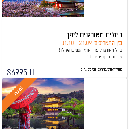
טיולים מאורגנים ליפן
בין התאריכים,
21.09
-
01.10
טיול מאורגן ליפן – ארץ השמש העולה!
ארוחת בוקר
11 ימים
מחיר לאדם בהרכב
שני מבוגרים
$
6995
טיול מובטח
!
ס
ו
כ
ו
ת