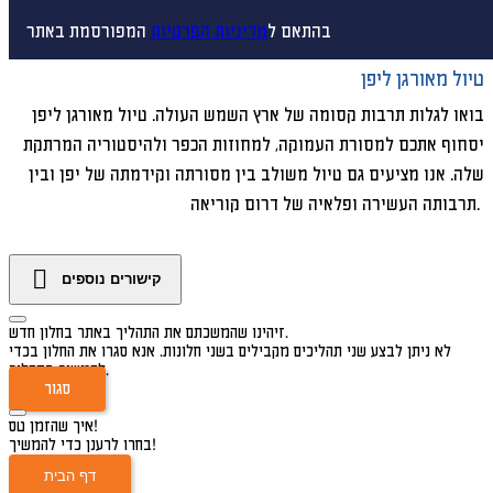
בהתאם ל
מדיניות הפרטיות
המפורסמת באתר
טיול מאורגן ליפן
בואו לגלות תרבות קסומה של ארץ השמש העולה. טיול מאורגן ליפן
יסחוף אתכם למסורת העמוקה, למחוזות הכפר ולהיסטוריה המרתקת
שלה. אנו מציעים גם טיול משולב בין מסורתה וקידמתה של יפן ובין
תרבותה העשירה ופלאיה של דרום קוריאה.
קישורים נוספים
זיהינו שהמשכתם את התהליך באתר בחלון חדש.
לא ניתן לבצע שני תהליכים מקבילים בשני חלונות. אנא סגרו את החלון בכדי
להמשיך בתהליך.
סגור
איך שהזמן טס!
בחרו לרענן כדי להמשיך!
דף הבית