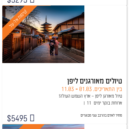
טיול מובטח
!
ט
י
ס
ו
ת
א
ל
-
ע
ל
טיולים מאורגנים ליפן
בין התאריכים,
01.03
-
11.03
טיול מאורגן ליפן – ארץ השמש העולה!
ארוחת בוקר
11 ימים
מחיר לאדם בהרכב
שני מבוגרים
$
5495
טיול מובטח