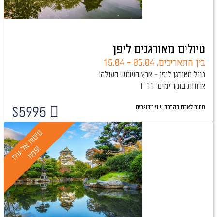
טיולים מאורגנים ליפן
בין התאריכים,
05.04
-
15.04
טיול מאורגן ליפן – ארץ השמש העולה!
ארוחת בוקר
11 ימים
מחיר לאדם בהרכב
שני מבוגרים
$
5995
טיול מובטח
ט
י
ס
ו
ת
א
-
ע
ל
!
ס
ח
ל
!
פ