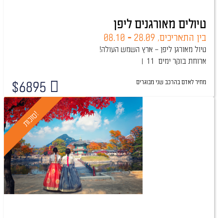
טיולים מאורגנים ליפן
בין התאריכים,
28.09
-
08.10
טיול מאורגן ליפן – ארץ השמש העולה!
ארוחת בוקר
11 ימים
מחיר לאדם בהרכב
שני מבוגרים
$
6895
טיול מובטח
!
ס
ו
כ
ו
ת