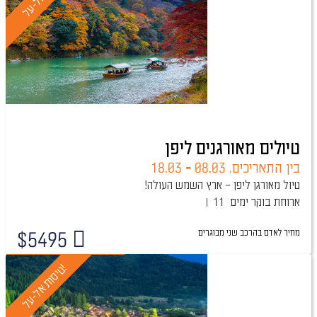
טיולים מאורגנים ליפן
בין התאריכים,
08.03
-
18.03
טיול מאורגן ליפן – ארץ השמש העולה!
ארוחת בוקר
11 ימים
מחיר לאדם בהרכב
שני מבוגרים
$
5495
טיול מובטח
!
ט
י
ס
ו
ת
א
ל
-
ע
ל