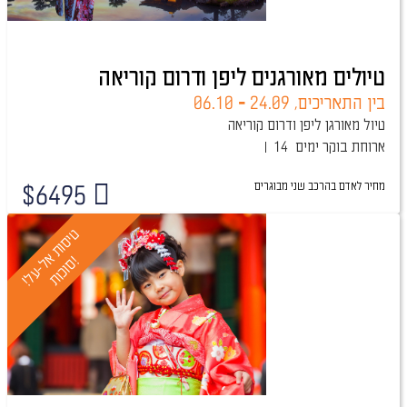
טיולים מאורגנים ליפן ודרום קוריאה
בין התאריכים,
24.09
-
06.10
טיול מאורגן ליפן ודרום קוריאה
ארוחת בוקר
14 ימים
מחיר לאדם בהרכב
שני מבוגרים
$
6495
טיול מובטח
ט
י
ס
ו
ת
א
-
ע
ל
!
ו
כ
ו
ת
!
ל
ס