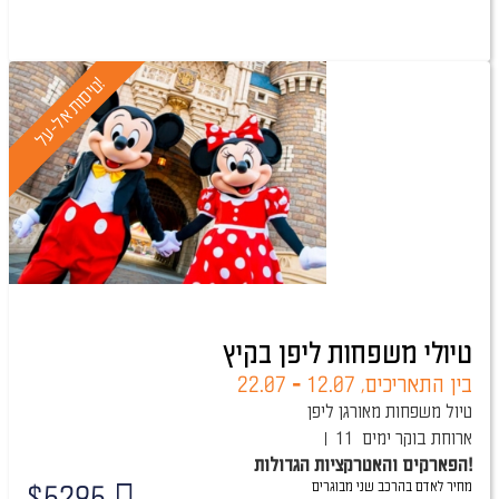
!
ט
י
ס
ו
ת
א
ל
-
ע
ל
טיולי משפחות ליפן בקיץ
בין התאריכים,
12.07
-
22.07
טיול משפחות מאורגן ליפן
ארוחת בוקר
11 ימים
הפארקים והאטרקציות הגדולות!
מחיר לאדם בהרכב
שני מבוגרים
$
5295