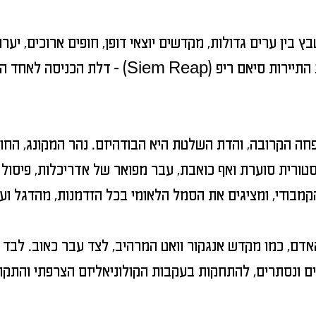
ן ערים גדולות, מקדשים יוצאי דופן, חופים ארוכים, יערות
התיירות סיאם ריפ (
Siem Reap
) - דלת הכניסה לאחד המ
חה הקרובה, והדת השלטת היא הבודהיזם. נהר המקונג, החו
ורית סוערת ואף כואבת, עבר מפואר של אדריכלות, פיסול 
אדם, כמו מקדש אנגקור וואט המרהיב, לצד עבר כאוב. לבד
 ונסתרים, להתחקות בעקבות הקולוניאליזם הצרפתי והתקופה