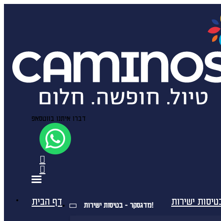
דברו איתנו בווטסאפ
דף הבית
מדגסקר - בטיסות ישירות!