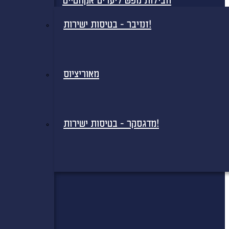
חבילות נופש ליעדים אקזוטיים
זנזיבר - בטיסות ישירות!
מאוריציוס
מדגסקר - בטיסות ישירות!