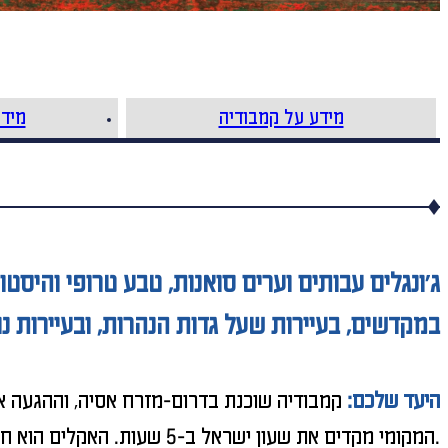
מידע על קמבודיה
מידע
ג'ונגלים עבותים וערים סואנות, טבע טרופי והיס
במקדשים, בעיירות שעל גדות הנהרות, ובעיירות נ
היעד שלכם:
קמבודיה שוכנת בדרום-מזרח אסיה, וההגעה אל
המקומי מקדים את שעון ישראל ב-5 שעות. האקלים הוא חם יחסית וכולל שתי עונות שונות, עונה גשומה ועונה יבשה. חודשים ספטמבר-אפריל הם המומלצים לטיול בה.