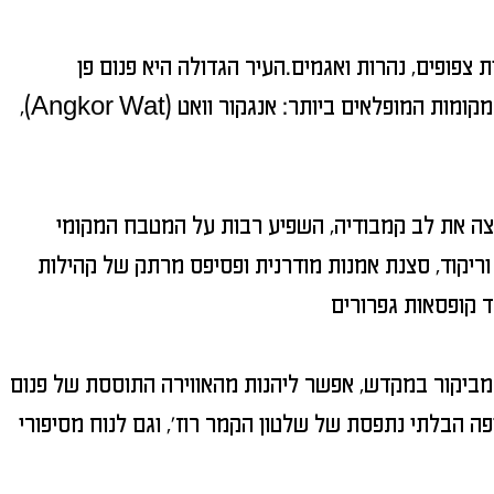
 צפופים, נהרות ואגמים.העיר הגדולה היא פנום פן
קומות המופלאים ביותר: אנגקור וואט (
Angkor Wat
),
צה את לב קמבודיה, השפיע רבות על המטבח המקומי
וריקוד, סצנת אמנות מודרנית ופסיפס מרתק של קהילות
 מביקור במקדש, אפשר ליהנות מהאווירה התוססת של פנום
 הבלתי נתפסת של שלטון הקמר רוז', וגם לנוח מסיפורי