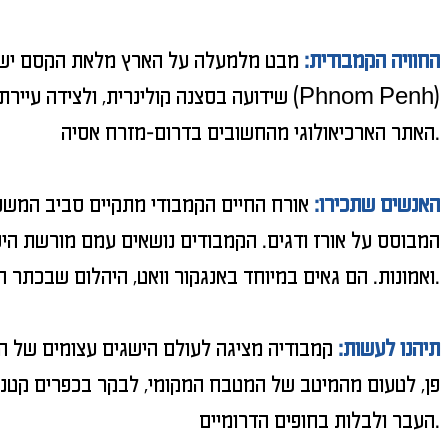
החוויה הקמבודית:
מבט מלמעלה על הארץ מלאת הקסם ישבץ בי
(
Phnom Penh
) שידועה בסצנה קולינרית, ולצידה עיירת 
האתר הארכיאולוגי מהחשובים בדרום-מזרח אסיה.
האנשים שתכירו:
אורח החיים הקמבודי מתקיים סביב המשפ
המבוסס על אורז ודגים. הקמבודים נושאים עמם מורשת היסט
ואמונות. הם גאים במיוחד באנגקור וואט, היהלום שבכתר הקמבודי, ומציגים את הסמל הלאומי בכל הזדמנות, מהדגל ועד קופסאות גפרורים.
תיהנו לעשות:
קמבודיה מציגה לעולם הישגים עצומים של ה
פן, לטעום מהמיטב של המטבח המקומי, לבקר בכפרים קטנים
העבר ולבלות בחופים הדרומיים.