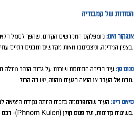
הסודות של קמבודיה
אנגקור ואט
:
קומפלקס המקדשים הקדום, שהפך לסמל הלאומי 
בצפון המדינה, וניצביםבו מאות מקדשים ומבנים דתיים עתיקים. למעשה, הוא משמש כאנדרטה חיה לתרבות החמר, ששלטה באזור במשך 600 שנים.
פנום פן:
עיר הבירה התוססת שוכנת על גדות הנהר טונלה סאפ.
מבט אל העבר או הנאה רגעית מהווה, יש בה הכול.
סיאם ריפ:
העיר שהתפרסמה בזכות היותה נקודת היציאה לבי
- רכס הרים קדוש עם מפלים נסתרים ומוקף בג'ונגל שופע.
בשיטות קדומות, ועד פנום קולן (
(Phnom Kulen