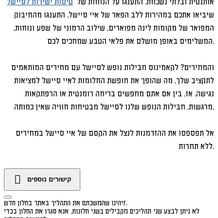
אותנטית ובלתי נשכחת. התענגו על הנוחות של
טיסות ישירות לסיישל
שיביאו אתכם במהירות ללב הפאר של איי סיישל. התענגו מהחיבוק
המפואר של מקומות לינה מפוארים, שילוב הרמוני של שפע ונוחות,
המשלימים באופן מושלם את פלאי הטבע שמחכים לכם.
והמחירים? לקאמינוס חבילות נופש לסיישל עם מחירים המותאמים
לתקציב שלך, מה שהופך את חופשת החלומות לאיי סיישל למציאות
נגישה. אז, בין אם אתם מחפשים בריחה רומנטית או הרפתקאות
מרגשות, חבילות הנופש שלנו לסיישל מבטיחות חוויה שאין כמותה.
אל תפספסו את ההזדמנות לנצל את הקסם של איי סיישל במחירים
ללא תחרות.
קישורים נוספים
זיהינו שהמשכתם את התהליך באתר בחלון חדש.
לא ניתן לבצע שני תהליכים מקבילים בשני חלונות. אנא סגרו את החלון בכדי