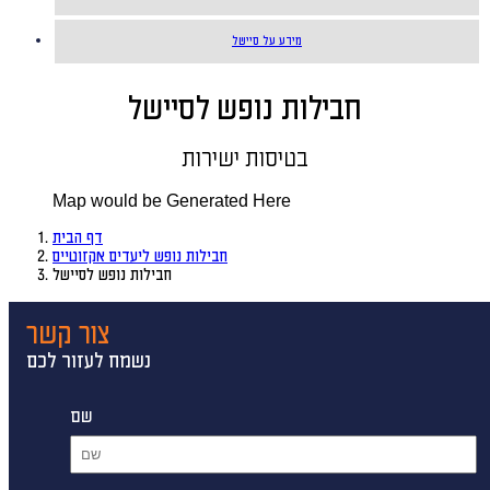
מידע על סיישל
חבילות נופש לסיישל
בטיסות ישירות
Map would be Generated Here
דף הבית
חבילות נופש ליעדים אקזוטיים
חבילות נופש לסיישל
צור קשר
נשמח לעזור לכם
שם