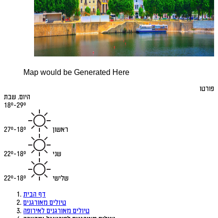
Map would be Generated Here
פורטו
היום, שבת
18°-29°
ראשון
18°-27°
שני
18°-22°
שלישי
18°-22°
דף הבית
טיולים מאורגנים
טיולים מאורגנים לאירופה