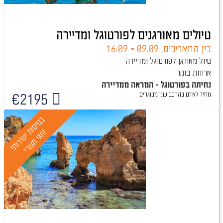
טיולים מאורגנים לפורטוגל ומדיירה
בין התאריכים,
09.09
-
16.09
טיול מאורגן לפורטוגל ומדיירה
ארוחת בוקר
נחיתה בפורטוגל - המראה ממדיירה
מחיר לאדם בהרכב
שני מבוגרים
€
2195
טיול מובטח
ב
ט
י
ס
ו
ת
י
ש
י
ר
ו
ת
!
ג
י
ת
ש
ר
י
!
ח