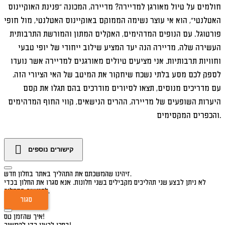
חולמים על טיול מאורגן למדיירה? מדיירה, המכונה "פנינת האוקיינוס
האטלנטי", הוא אי עוצר נשימה הממוקם באוקיינוס האטלנטי, מול חופי
פורטוגל. עם הנופים המדהימים, האקלים המתון והמורשת התרבותית
העשירה שלה, מדיירה הנה יעד המציע שילוב ייחודי של יופי טבעי
וחוויות תרבותיות. אני מציעים טיולים מאורגנים למדיירה אשר נועדו
לספק לכם מסע בלתי נשכח שיחקור את המיטב של האי הציורי הזה.
עם מדריכים מנוסים, תצאו לסיורים מודרכים בהם תגלו את קסם
היערות השופעים של מדיירה, ההרים הנישאים, קווי החוף המדהימים
והכפרים המקסימים.
קישורים נוספים
זיהינו שהמשכתם את התהליך באתר בחלון חדש.
לא ניתן לבצע שני תהליכים מקבילים בשני חלונות. אנא סגרו את החלון בכדי
להמשיך בתהליך.
סגור
איך שהזמן טס!