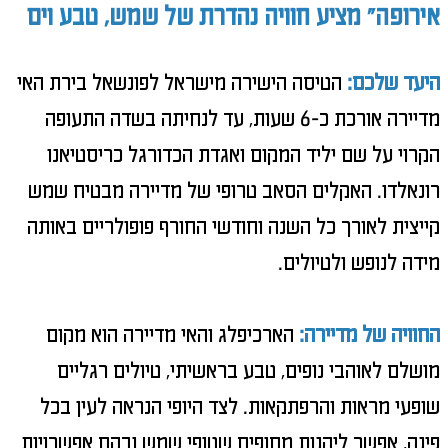
אירופה" מציע חוויה נהדרת של שמש, טבע וים
היעד שלכם:
הטיסה הישירה מישראל לפונשאל בירת האי
מדיירה אורכת כ-6 שעות, עד לנחיתה בשדה התעופה
הקרוי על שם יליד המקום ואגדת הכדורגל כריסטיאנו
רונאלדו.
האקלים הסאב טרופי של מדיירה מבטיח שמש
קייצית לאורך כל השנה וחודשי החורף פופולריים באותה
מידה לנופש ולטיולים.
החוויה של מדיירה:
הארכיפלג והאי מדיירה הוא מקום
מושלם לאוהבי נופים, טבע בראשיתי, טיולים רגליים
שופעי מראות והרפתקאות. לצד היופי הנראה לעין בכל
פינה, אפשר ליהנות מחופים שטופי שמש ובהם אפשרויות