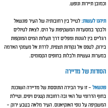
וכמובן תיירות ונופש.
תיהנו לעשות:
לטייל בין רחובותיה של העיר פונשאל
ולבקר במסעדות המשקיפות על הים, לצאת לטיולים
רגליים בין לגונות ומפלים דרך תעלות המים המוקפות
בירוק, לטפס אל נקודות תצפית, לרדת אל מעמקי האדמה
במערות געשיות ולבלות בחופים הקסומים.
הסודות של מדיירה
פונשאל
– זו עיר הבירה התוססת של מדיירה השוכנת
בחוף הדרומי של האי ובה רחובות קטנים ויפים, וטיילת
המשקיפה על נופי האוקיאנוס. העיר מלאה בטבע ירוק –