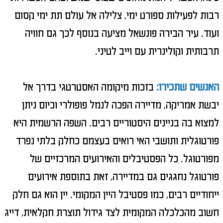
רבות לפעילות ספורט ימי, צלילה אל עולם תת ימי קסום
ועוד. עיר הבירה פונשאל מציעה בנוסף לכך גם חוויה
תרבותית וקולינרית עם וייב לטיני.
האנשים שתכירו:
בזכות מיקומה האסטרטגי בדרך אל
יבשת אמריקה, מדיירה הפכה לנמל פופולרי וכיום ניתן
למצוא בה בניינים היסטוריים רבים. השפה הרשמית היא
פורטוגלית ותושבי האי רואים בעצמם כחלק בלתי נפרד
מפורטוגל.
כל הפסטיבלים והאירועים המרכזיים של
פורטוגל נחגגים גם במדיירה, זאת בתוספת אירועים
ייחודיים רבים, כמו פסטיבל היין המקומי. יין הוא גם חלק
חשוב מהכלכלה המקומית לצד גידול תוצרת חקלאית, דייג