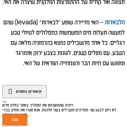
תצוגה אור קולית של ההתפרצות הוולקנית שיצרה את האי.
הלבאדות
– האי מדיירה שופע "לבאדות" (
levada
) שהם
למעשה תעלות מים המשמשות כמסלולים לטיולי טבע
רגליים. כל אחד מהשבילים נמצא בהרמוניה מלאה עם
הטבע, עם מפלים קטנים, לגונות בצבע ירוק אזמרגד
ומפגש עם חיות הבר והצמחייה הפראית של האי.
קישורים נוספים
זיהינו שהמשכתם את התהליך באתר בחלון חדש.
לא ניתן לבצע שני תהליכים מקבילים בשני חלונות. אנא סגרו את החלון בכדי
להמשיך בתהליך.
סגור