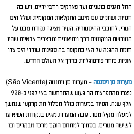
החל מגנים בוטניים ועד פארקים רחבי ידיים, ויש בה
חנויות ושווקים עם מיטב החקלאות המקומית ושלל הים
הטרי. לחובבי ההיסטוריה, העיר מציגה נקודת מבט על
המורשת המקומית דרך מוזיאונים ומבצרים צבאיים שהיו
חומת ההגנה על האי בתקופה בה ספינות שודדי הים צדו
אוניות סוחר פורטוגליות בדרך אל העולם החדש.
מערות סן ויסנטה
–
מערות סן ויסנטה (
São Vicente
)
נוצרו מהתפרצות הר געש שהתרחשה באי לפני כ-900
אלף שנה. הסיור במערות כולל מסלול תת קרקעי שנמשך
למעלה מקילומטר, גובה המערות מגיע בנקודות השיא עד
לשישה מטרים. בסמוך למתחם הוקם מרכז מבקרים ובו