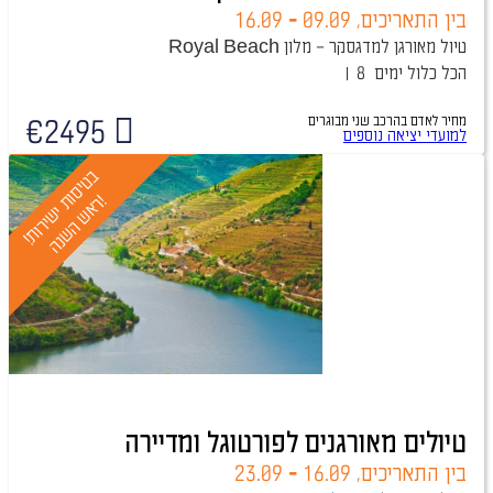
בין התאריכים,
09.09
-
16.09
טיול מאורגן למדגסקר – מלון Royal Beach
הכל כלול
8 ימים
מחיר לאדם בהרכב
שני מבוגרים
€
2495
טיול מובטח
למועדי יציאה נוספים
ב
ט
י
ס
ו
י
ש
י
ר
ו
ת
!
א
ש
ה
ש
נ
ה
ת
!
ר
טיולים מאורגנים לפורטוגל ומדיירה
בין התאריכים,
16.09
-
23.09