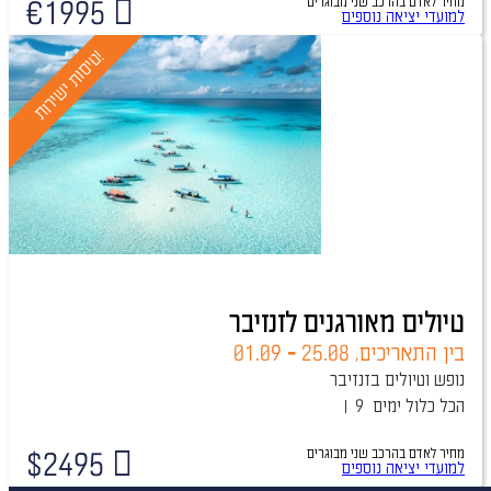
מחיר לאדם בהרכב
שני מבוגרים
€
1995
למועדי יציאה נוספים
!
ט
י
ס
ו
ת
י
ש
י
ר
ו
ת
טיולים מאורגנים לזנזיבר
בין התאריכים,
25.08
-
01.09
נופש וטיולים בזנזיבר
הכל כלול
9 ימים
מחיר לאדם בהרכב
שני מבוגרים
$
2495
למועדי יציאה נוספים