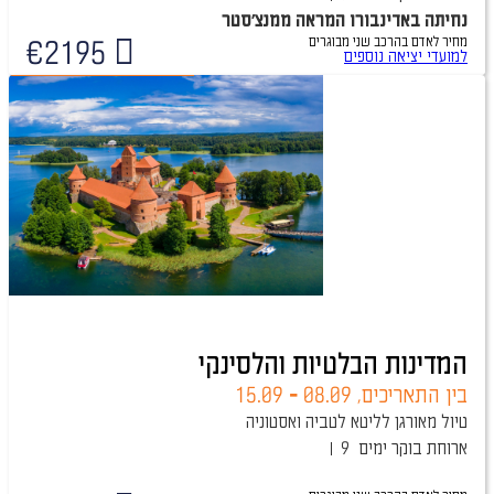
נחיתה באדינבורו המראה ממנצ'סטר
מחיר לאדם בהרכב
שני מבוגרים
€
2195
טיול מובטח
למועדי יציאה נוספים
המדינות הבלטיות והלסינקי
בין התאריכים,
08.09
-
15.09
טיול מאורגן לליטא לטביה ואסטוניה
ארוחת בוקר
9 ימים