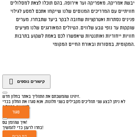
יבשת אמריקה, מאפריקה ועד אירופה, בהם תוכלו לצאת למסלולים
חוויתיים עם המדריכים המנוסים שלנו שייקחו אתכם למסע לגילוי
פנינים נסתרות ואטרקציות שחובה לבקר ביעד שתבחרו. מערים
שוקקות עד נופי טבע שלווים, הטיולים המאורגנים שלנו מציעים
חוויות ייחודיות ואותנטיות שיאפשרו לכם באמת לשקוע בתרבות
המקומית, במסורות ובאורח החיים המקומי.
קישורים נוספים
זיהינו שהמשכתם את התהליך באתר בחלון חדש.
לא ניתן לבצע שני תהליכים מקבילים בשני חלונות. אנא סגרו את החלון בכדי
להמשיך בתהליך.
סגור
איך שהזמן טס!
בחרו לרענן כדי להמשיך!
דף הבית