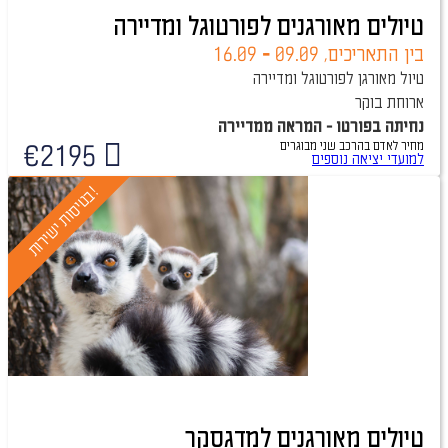
טיולים מאורגנים לפורטוגל ומדיירה
בין התאריכים,
09.09
-
16.09
טיול מאורגן לפורטוגל ומדיירה
ארוחת בוקר
נחיתה בפורטו - המראה ממדיירה
מחיר לאדם בהרכב
שני מבוגרים
€
2195
טיול מובטח
למועדי יציאה נוספים
!
ב
ט
י
ס
ו
ת
י
ש
י
ר
ו
ת
טיולים מאורגנים למדגסקר