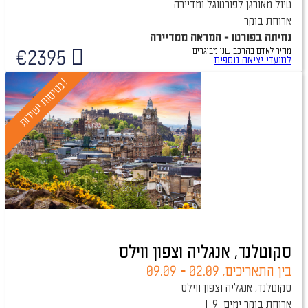
טיול מאורגן לפורטוגל ומדיירה
ארוחת בוקר
נחיתה בפורטו - המראה ממדיירה
מחיר לאדם בהרכב
שני מבוגרים
€
2395
טיול מובטח
למועדי יציאה נוספים
!
ב
ט
י
ס
ו
ת
י
ש
י
ר
ו
ת
סקוטלנד, אנגליה וצפון ווילס
בין התאריכים,
02.09
-
09.09
סקוטלנד, אנגליה וצפון ווילס
ארוחת בוקר
9 ימים