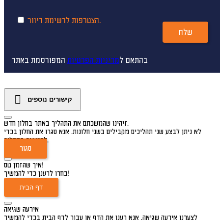
הצטרפות לרשימת דיוור.
שלח
בהתאם ל
מדיניות הפרטיות
המפורסמת באתר
קישורים נוספים
זיהינו שהמשכתם את התהליך באתר בחלון חדש.
לא ניתן לבצע שני תהליכים מקבילים בשני חלונות. אנא סגרו את החלון בכדי
להמשיך בתהליך.
סגור
איך שהזמן טס!
בחרו לרענן כדי להמשיך!
דף הבית
אירעה שגיאה
לצערנו אירעה שגיאה, אנא רענן את הדף או עבור לדף הבית בכדי להמשיך