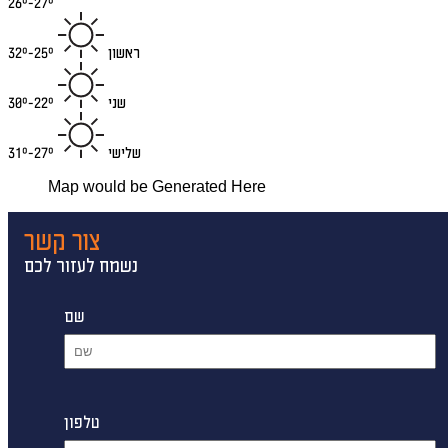
26°-27°
ראשון
25°-32°
שני
22°-30°
שלישי
27°-31°
Map would be Generated Here
צור קשר
נשמח לעזור לכם
שם
טלפון