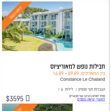
!
ר
א
ש
ה
ש
נ
ה
חבילות נופש למאוריציוס
בין התאריכים,
09.09
-
16.09
Constance Le Chaland
העברות
חצי פנסיון
6 לילות
מחיר לאדם בהרכב
שני מבוגרים
$
3595
באישור מיידי
למועדי יציאה נוספים