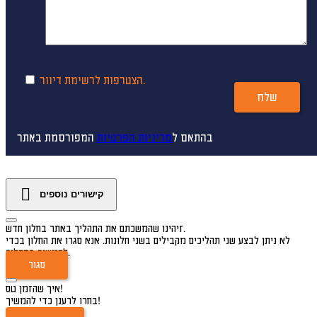
הצטרפות לרשימת דיוור.
שלח
בהתאם ל
מדיניות הפרטיות
המפורסמת באתר
קישורים נוספים
זיהינו שהמשכתם את התהליך באתר בחלון חדש.
לא ניתן לבצע שני תהליכים מקבילים בשני חלונות. אנא סגרו את החלון בכדי
להמשיך בתהליך.
סגור
איך שהזמן טס!
בחרו לרענן כדי להמשיך!