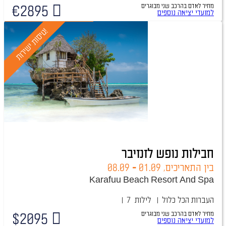
מחיר לאדם בהרכב
שני מבוגרים
€
2895
באישור מיידי
למועדי יציאה נוספים
!
ט
י
ס
ו
ת
י
ש
י
ר
ו
ת
חבילות נופש לזנזיבר
בין התאריכים,
01.09
-
08.09
Karafuu Beach Resort And Spa
העברות
הכל כלול
7 לילות
מחיר לאדם בהרכב
שני מבוגרים
$
2095
למועדי יציאה נוספים