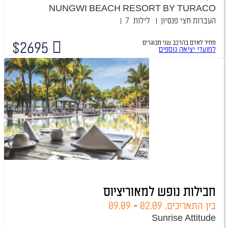
NUNGWI BEACH RESORT BY TURACO
העברות
חצי פנסיון
7 לילות
מחיר לאדם בהרכב
שני מבוגרים
$
2695
למועדי יציאה נוספים
חבילות נופש למאוריציוס
בין התאריכים,
02.09
-
09.09
Sunrise Attitude