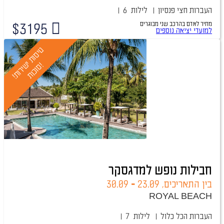
העברות
חצי פנסיון
6 לילות
מחיר לאדם בהרכב
שני מבוגרים
$
3195
למועדי יציאה נוספים
ט
י
ס
ו
ת
י
י
ר
ו
ת
!
ו
כ
ו
ת
ש
!
ס
חבילות נופש למדגסקר
בין התאריכים,
23.09
-
30.09
ROYAL BEACH
העברות
הכל כלול
7 לילות