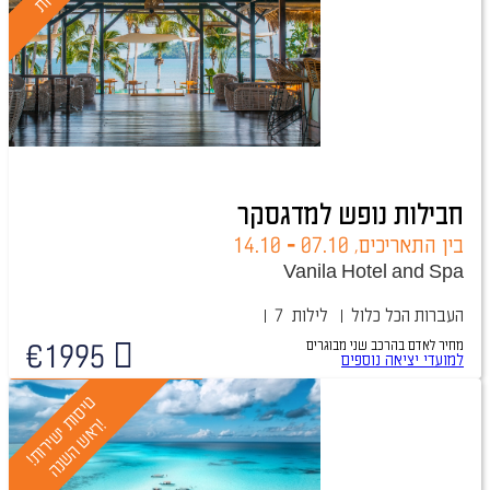
חבילות נופש למדגסקר
בין התאריכים,
07.10
-
14.10
Vanila Hotel and Spa
העברות
הכל כלול
7 לילות
מחיר לאדם בהרכב
שני מבוגרים
€
1995
באישור מיידי
למועדי יציאה נוספים
ט
י
ס
ו
ת
י
ש
י
ר
ו
ת
!
א
ש
ה
ש
נ
ה
!
ר