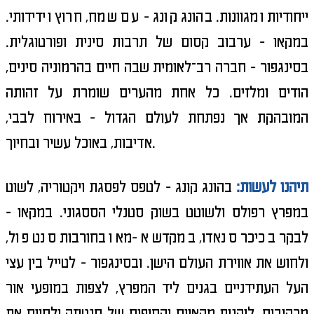
ייחודיות ומגוונות. בהונג קונג - עם שמח, חרוץ וידידותי.
במקאו - ערבוב קסום של תרבות סינית ופורטוגלית.
בסינגפור - חברה רב־לאומית שבה חיים בהרמוניה סינים,
הודים ומלזים. כל אחת מהערים שומרת על זהותה
המובהקת אך נפתחת לעולם הגדול - באירוח לבבי,
אדיבות, באוכל עשיר ובחיוך.
תיהנו לעשות:
בהונג קונג - לטפס לפסגת ויקטוריה, לשוט
במפרץ רפולס ולשוטט בשוק סטנלי הססגוני. במקאו -
לבקר בכיכר סנאדו, במקדש א-מא ובחורבות סנט פול,
ולחוש את אווירת העולם הישן. ובסינגפור - לטייל בין עצי
העל העתידניים בגנים ליד המפרץ, לצפות במופעי אור
מרהיבים, ליהנות מהאיים והחופים של סנטוזה ולסיים את