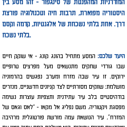
המודרניות המהפנטת של סינגפור - זהו מסע בין
היסטוריה מפוארת, תרבות חיה וטכנולוגיה פורצת
דרך. אחת בלתי נשכחת של אלגנטיות, קדמה וקסם
בלתי נשכח.
היעד שלכם:
המסע מתחיל בהונג קונג - אי שוקק חיים
שבו גורדי שחקים מתנשאים מעל מפרצים טרופיים
ירוקים. זו עיר שבה מזרח ומערב נפגשים בהרמוניה
מושלמת: שווקים מסורתיים לצד קניונים חדשניים, מנזרים
בודהיסטיים בלב עיר עתידנית ותצפיות עוצרות נשימה
מפסגת ויקטוריה. משם נפליג אל מקאו - “לאס וגאס של
המזרח”, עיר הנושאת עמה מורשת פורטוגלית מרהיבה