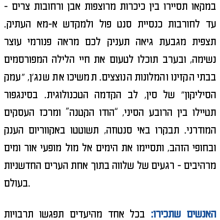
במקאו תסיירו בין כיכרות מרוצפות אבן ורחובות צרים -
עד לחורבות כנסיית סנט פול ולמקדש א-מא העתיק.
תצפית מגבעת גיאה תעניק לכם מראה פנורמי עוצר
נשימה, ובערב תוכלו לטעום את חיי הלילה המפורסמים
בבתי הקזינו והמלונות הנוצצים. תמשיכו את שנג'ן, "עמק
הסיליקון" של סין, לב הקדמה הטכנולוגית. בסינגפור
תטיילו בין הרובע הסיני, “הודו הקטנה” ומרכז העסקים
המודרני. תבקרו באי סנטוזה, תשוטטו באקווריום הענק
ובחופי הזהב, ותסיימו את הימים אל מול מופעי אור ומים
מרהיבים - רגעים של שלווה בתוך אחת הערים החדשניות
בעולם.
האנשים שתכירו:
בכל אחד מהיעדים תפגשו תרבויות