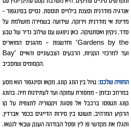
ומקדשים סיניים עתיקים. היא משלבת קסם עתיק יומין עם
אנרגיה מודרנית וסצנת בילויים תוססת. נסיים בסינגפור -
מדינת אי מודרנית וירוקה, שידועה בשמירה מושלמת על
סדר, ניקיון ואסתטיקה. כאן ניפגש עם שילוב נדיר של טבע
וחדשנות – מהגנים המוארים “Gardens by the
Bay” ועד למרכזי הקניות, הרבעים הצבעוניים והאיים
הקסומים שמסביב.
החוויה שלכם:
טיול בין הונג קונג, מקאו וסינגפור הוא מסע
במרחב ובזמן - ממסורת עמוקה ועד לעתידנות חיה. בהונג
קונג תטפסו ברכבל אל פסגת ויקטוריה לתצפית על קו
הרקיע המרהיב, תשוטו בין סירות הדייגים בכפר אברדין,
ותגלו את מקדשי פו לין ופסל הבודהה הענק שבאי לנטאו.