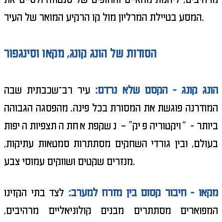
המסע בטיילת המרליון מול קו הרקיע המואר של העיר.
הסודות של הונג קונג, מקאו וסינגפור
הונג קונג - הקסם שלא נרדם:
עיר רב־שכבתית שבה
המודרנה פוגשת את המסורת בכל פינה. מהפסגה הגבוהה
ביותר - “ויקטוריה פיק” – נשקפת אחת התצפיות היפות
בעולם, ובין גורדי השחקים מסתתרות סמטאות עתיקות,
מנזרים שקטים ושווקים עמוסי צבע.
מקאו - חיבור קסום בין מזרח למערב:
לצד בתי הקזינו
המפוארים מסתתרים מבנים קולוניאליים מרהיבים,