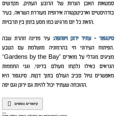
סמטאות האבן הצרות של הרובע העתיק, מקדשים
בודהיסטיים וארכיטקטורה אירופית מעוררת השראה. בעיר
הזאת כל יום מרגיש כמו מסע בזמן בין תרבויות.
סינגפור - עתיד ירוק ויפהפה:
עיר מדינה זוהרת שבה
הפיתוח העירוני חי בהרמוניה מושלמת עם הטבע.
“Gardens by the Bay” מציגים מגדלי על מוארים
הנראים כאילו נלקחו מעולם בדיוני, וגני החממות
מאפשרים טיול סביב העולם בתוך דקות. סינגפור היא
ההוכחה שעתיד יכול להיות גם ירוק וגם יפה.
קישורים נוספים