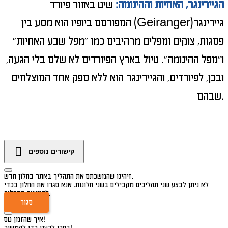
הגיירינגר, האחיות וההינומה:
שיט באזור פיורד
גיירינגר(
Geiranger
) המפורסם ביופיו הוא מסע בין
פסגות, צוקים ומפלים מרהיבים כמו "מפל שבע האחיות"
ו"מפל ההינומה". טיול בארץ הפיורדים לא שלם בלי הגעה,
ובכן, לפיורדים, והגיירינגר הוא ללא ספק אחד המוצלחים
שבהם.
קישורים נוספים
זיהינו שהמשכתם את התהליך באתר בחלון חדש.
לא ניתן לבצע שני תהליכים מקבילים בשני חלונות. אנא סגרו את החלון בכדי
להמשיך בתהליך.
סגור
איך שהזמן טס!