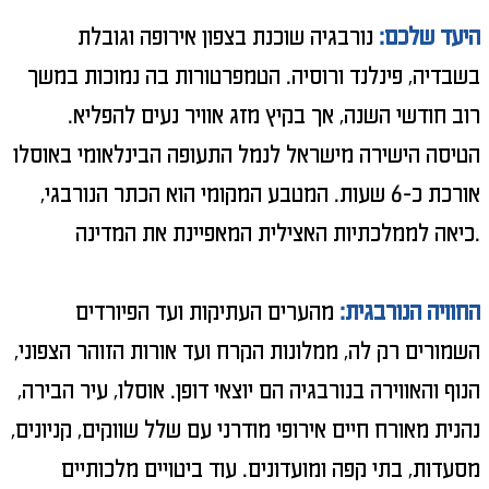
היעד שלכם:
נורבגיה שוכנת בצפון אירופה וגובלת
בשבדיה, פינלנד ורוסיה. הטמפרטורות בה נמוכות במשך
רוב חודשי השנה, אך בקיץ מזג אוויר נעים להפליא.
הטיסה הישירה מישראל לנמל התעופה הבינלאומי באוסלו
אורכת כ-6 שעות. המטבע המקומי הוא הכתר הנורבגי,
כיאה לממלכתיות האצילית המאפיינת את המדינה.
החוויה הנורבגית:
מהערים העתיקות ועד הפיורדים
השמורים רק לה, ממלונות הקרח ועד אורות הזוהר הצפוני,
הנוף והאווירה בנורבגיה הם יוצאי דופן. אוסלו, עיר הבירה,
נהנית מאורח חיים אירופי מודרני עם שלל שווקים, קניונים,
מסעדות, בתי קפה ומועדונים. עוד ביטויים מלכותיים