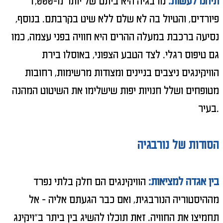
תיהנו לעשות:
נורבגיה היא ביתם של יותר מ-1,000
פיורדים, והטיול בה לא שלם ללא שיט בקרבתם. בנוסף,
נסיעה ברכבת במעלה ההרים היא חוויה בפני עצמה, כמו
גם טיפוס רגלי. לצד הטבע הצפוני, באוסלו בירת
הוויקינגים ניצבים בניינים ומצודות מרשימות, רחובות
מטופחים ושלל חנויות יפות שישלימו את השיטוט המהנה
בעיר.
הסודות של נורבגיה
בין אגדה למציאות:
הוויקינגים הם חלק בלתי נפרד
מההיסטוריה הנורבגית, ואם כבר הגעתם אליה - אל
תחמיצו את החוויה. זאת תוכלו להשיג בין ביתר ב"ויקינג