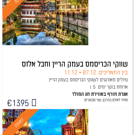
שווקי הכריסמס בעמק הריין וחבל אלזס
בין התאריכים,
07.12
-
11.12
טיולים מאורגנים לשווקי הכריסמס בעמק הריין
ארוחת בוקר
5 ימים
אגדת חורף באווירת חג המולד
מחיר לאדם בהרכב
שני מבוגרים
€
1395
!
ח
נ
ו
כ
ה