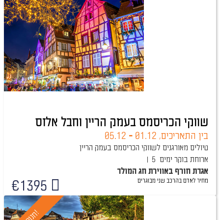
שווקי הכריסמס בעמק הריין וחבל אלזס
בין התאריכים,
01.12
-
05.12
טיולים מאורגנים לשווקי הכריסמס בעמק הריין
ארוחת בוקר
5 ימים
אגדת חורף באווירת חג המולד
מחיר לאדם בהרכב
שני מבוגרים
€
1395
!
ח
נ
ו
כ
ה