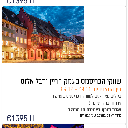
€
1395
שווקי הכריסמס בעמק הריין וחבל אלזס
בין התאריכים,
30.11
-
04.12
טיולים מאורגנים לשווקי הכריסמס בעמק הריין
ארוחת בוקר
5 ימים
אגדת חורף באווירת חג המולד
מחיר לאדם בהרכב
שני מבוגרים
€
1395