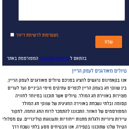
הצטרפות לרשימת דיוור.
שלח
בהתאם ל
מדיניות הפרטיות
המפורסמת באתר
טיולים מאורגנים לעמק הריין
אנו בקאמינוס נרגשים להציג בפניכם טיולים מאורגנים לעמק הריין,
בין שווקי חג בעמק הריין לכפרים עתיקים מימי הביניים ועד לערים
מצוירות באווירת חג המולד. טיולים אשר תוכננו במיוחד לחוויה
קסומה ובלתי נשכחת באווירה החגיגית של שווקי חג המולד
המפורסמים של האזור. התכוננו להתמכר לרוח החג החמה, לחקור
עיירות ציוריות ולגלות מתנות ייחודיות ותענוגות קולינריים. עם מסלולי
הטיול שלנו שתוכננו בקפידה, אנו מבטיחים מסע בלתי נשכח דרך