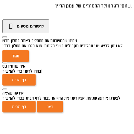
שווקי חג המולד הקסומים של עמק הריין.
קישורים נוספים
זיהינו שהמשכתם את התהליך באתר בחלון חדש.
לא ניתן לבצע שני תהליכים מקבילים בשני חלונות. אנא סגרו את החלון בכדי
להמשיך בתהליך.
סגור
איך שהזמן טס!
בחרו לרענן כדי להמשיך!
דף הבית
אירעה שגיאה
לצערנו אירעה שגיאה, אנא רענן את הדף או עבור לדף הבית בכדי להמשיך
רענן
דף הבית