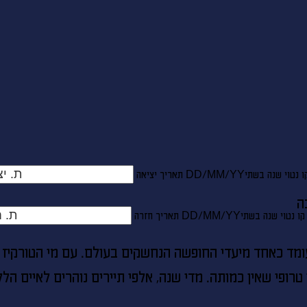
* ניתן להזמין חדרים נוספים ו/או להוסיף תינוקות להזמנה לאחר חיפוש ובחירת המלון המבוקש.
ו נטוי שנה בשתי
DD/MM/YY
מתי? יום, חודש, שנה
תאריך יציאה
קו נטוי שנה בשתי
DD/MM/YY
מתי? יום, חודש, שנה
תאריך חזרה
 עומד כאחד מיעדי החופשה הנחשקים בעולם. עם מי הטורקיז 
ן טרופי שאין כמותה. מדי שנה, אלפי תיירים נוהרים לאיים