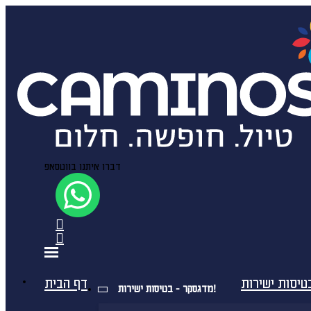
דברו איתנו בווטסאפ
דף הבית
מדגסקר - בטיסות ישירות!