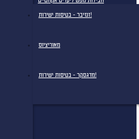
חבילות נופש ליעדים אקזוטיים
זנזיבר - בטיסות ישירות!
מאוריציוס
מדגסקר - בטיסות ישירות!